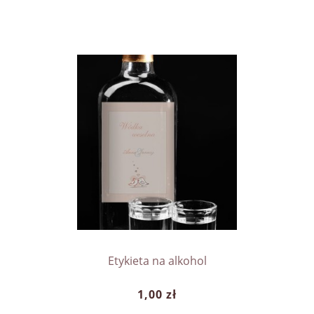
Etykieta na alkohol
1,00 zł