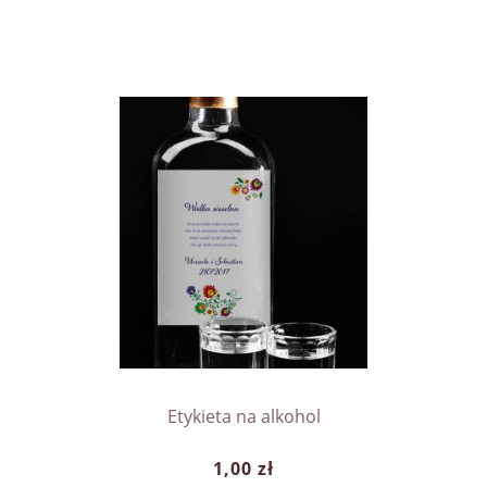
Etykieta na alkohol
1,00 zł