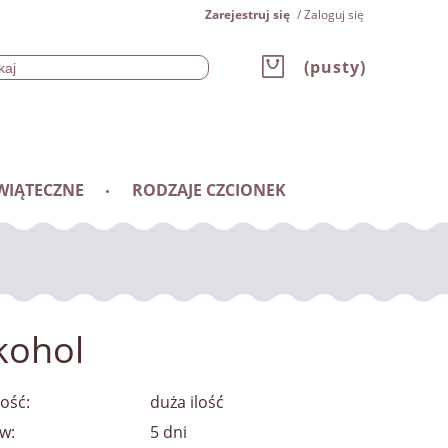
Zarejestruj się
Zaloguj się
(pusty)
WIĄTECZNE
RODZAJE CZCIONEK
lkohol
ość:
duża ilość
w:
5 dni