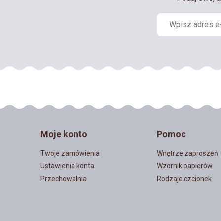
Moje konto
Pomoc
Twoje zamówienia
Wnętrze zaproszeń
Ustawienia konta
Wzornik papierów
Przechowalnia
Rodzaje czcionek