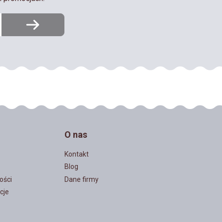
O nas
Kontakt
Blog
ości
Dane firmy
cje