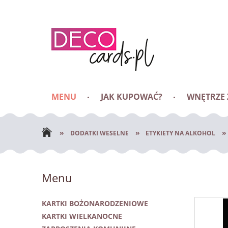
MENU
JAK KUPOWAĆ?
WNĘTRZE
BLOG
»
»
»
DODATKI WESELNE
ETYKIETY NA ALKOHOL
Menu
KARTKI BOŻONARODZENIOWE
KARTKI WIELKANOCNE