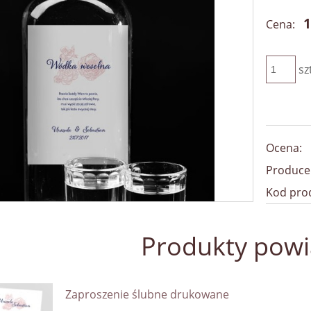
1
Cena:
sz
Ocena:
Produce
Kod pro
Produkty pow
Zaproszenie ślubne drukowane