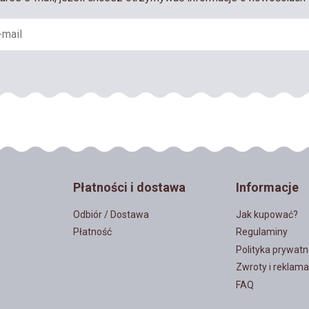
Płatności i dostawa
Informacje
Odbiór / Dostawa
Jak kupować?
Płatność
Regulaminy
Polityka prywatn
Zwroty i reklama
FAQ