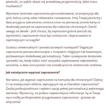
pewność, że wybór okaże się prawdziwą przyjemnością. Jakie masz
możliwości?
Wycinane laserowo zaproszenia personalizowane, to propozycja dla
tych, którzy cenią sobie niebanalne rozwiązania. Imię Twojej pociechy i
data przyjęcia sakramentu umieszczone na pierwszej stronie karty to
doskonały pomysł na zaproszenia dla rodziców chrzestnych. Zwróć
uwagę na detale - jeśli chcesz, by zaproszeni goście poczuli się
wyróżnieni, zaproszenie musi być estetyczne i dopracowane w
najmniejszym szczególe!
Szukasz uniwersalnych i ponadczasowych rozwiązań? Sięgnij po
zaproszenia pierwszokomunijne z motywem religijnym lub kwiatowym,
pozbawionym dodatkowej personalizacji. Takie rozwiązanie doskonale
sprawdzi się, kiedy lubisz mieć wszystko zaplanowane odpowiednio
wcześnie, a data uroczystości nie została jeszcze ostatecznie ustalona.
Jak estetycznie wypisać zaproszenia?
Nie wiesz, jak wypisać zaproszenie na komunię dla chrzestnych? Zależy
Ci na estetycznym efekcie, wpisującym się w charakter zaproszenia?
Zaufaj profesjonalistom i wybierz opcję pełnej personalizacji wybranego
wariantu. Wystarczy, że podasz najważniejsze informacje, by w Twoje
ręce trafiły profesjonalnie przygotowane zaproszenia - gotowe do
wręczenia!