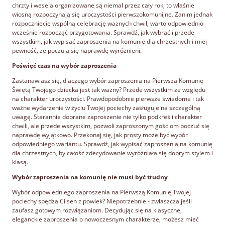
chrzty i wesela organizowane są niemal przez cały rok, to właśnie
wiosną rozpoczynają się uroczystości pierwszokomunijne. Zanim jednak
rozpoczniecie wspólną celebrację ważnych chwil, warto odpowiednio
wcześnie rozpocząć przygotowania. Sprawdź, jak wybrać i przede
wszystkim, jak wypisać zaproszenia na komunię dla chrzestnych i miej
pewność, że poczują się naprawdę wyróżnieni.
Poświęć czas na wybór zaproszenia
Zastanawiasz się, dlaczego wybór zaproszenia na Pierwszą Komunię
Świętą Twojego dziecka jest tak ważny? Przede wszystkim ze względu
na charakter uroczystości. Prawdopodobnie pierwsze świadome i tak
ważne wydarzenie w życiu Twojej pociechy zasługuje na szczególną
uwagę. Starannie dobrane zaproszenie nie tylko podkreśli charakter
chwili, ale przede wszystkim, pozwoli zaproszonym gościom poczuć się
naprawdę wyjątkowo. Przekonaj się, jak prosty może być wybór
odpowiedniego wariantu. Sprawdź, jak wypisać zaproszenia na komunię
dla chrzestnych, by całość zdecydowanie wyróżniała się dobrym stylem i
klasą.
Wybór zaproszenia na komunię nie musi być trudny
Wybór odpowiedniego zaproszenia na Pierwszą Komunię Twojej
pociechy spędza Ci sen z powiek? Niepotrzebnie - zwłaszcza jeśli
zaufasz gotowym rozwiązaniom. Decydując się na klasyczne,
eleganckie zaproszenia o nowoczesnym charakterze, możesz mieć