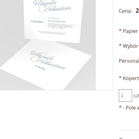
2
Cena:
*
Papier 
*
Wybór 
Personal
*
Kopert
sz
*
- Pole