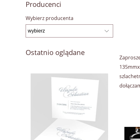
Producenci
Wybierz producenta
Ostatnio oglądane
Zaprosz
135mmx13
szlachet
dołączam