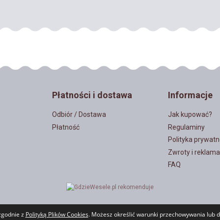
Płatności i dostawa
Informacje
Odbiór / Dostawa
Jak kupować?
Płatność
Regulaminy
Polityka prywatn
Zwroty i reklama
FAQ
 zgodnie z
Polityką Plików Cookies
. Możesz określić warunki przechowywania lub d
Sklep internetowy Shoper.pl