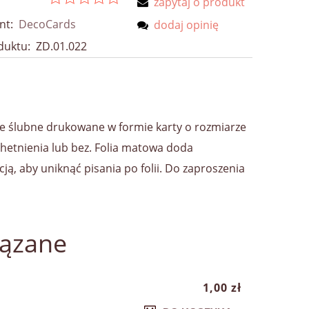
zapytaj o produkt
nt:
DecoCards
dodaj opinię
duktu:
ZD.01.022
 ślubne drukowane w formie karty o rozmiarze
etnienia lub bez. Folia matowa doda
ją, aby uniknąć pisania po folii. Do zaproszenia
iązane
1,00 zł