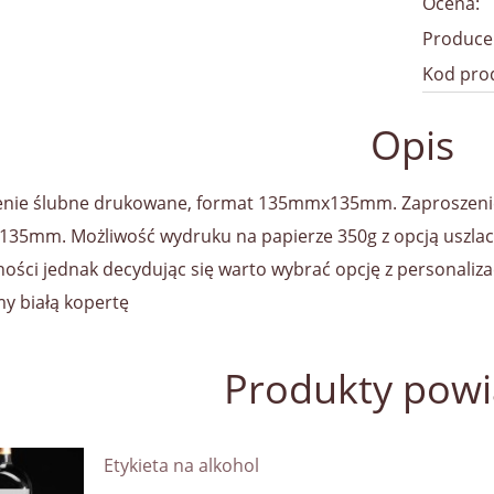
Ocena:
Produce
Kod pro
Opis
enie ślubne drukowane, format 135mmx135mm. Zaproszenie
5mm. Możliwość wydruku na papierze 350g z opcją uszlach
ności jednak decydując się warto wybrać opcję z personalizac
y białą kopertę
Produkty pow
Etykieta na alkohol