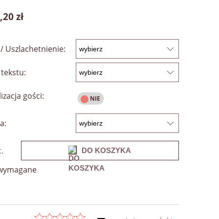
,20 zł
/ Uszlachetnienie:
tekstu:
izacja gości:
a:
t.
DO KOSZYKA
 wymagane