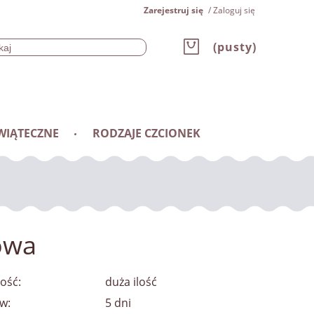
Zarejestruj się
Zaloguj się
(pusty)
WIĄTECZNE
RODZAJE CZCIONEK
owa
ość:
duża ilość
w:
5 dni