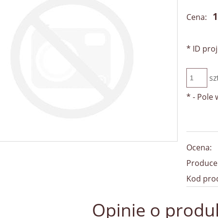
1
Cena:
*
ID proj
sz
*
- Pole
Ocena:
Produce
Kod pro
Opinie o produk