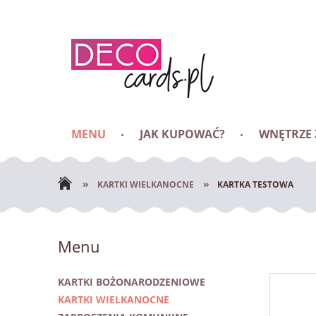
MENU
JAK KUPOWAĆ?
WNĘTRZE
BLOG
»
»
KARTKI WIELKANOCNE
KARTKA TESTOWA
Menu
KARTKI BOŻONARODZENIOWE
KARTKI WIELKANOCNE