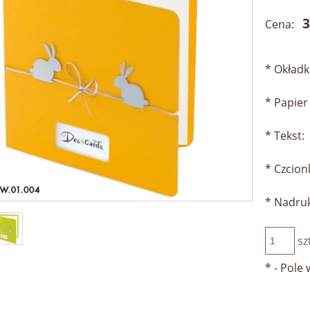
3
Cena:
*
Okładk
*
Papier 
*
Tekst:
*
Czcion
*
Nadru
sz
*
- Pole