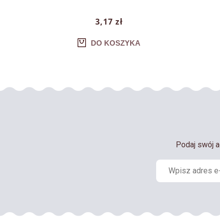
3,17 zł
DO KOSZYKA
Podaj swój a