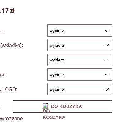
,17 zł
a:
(wkładka):
ka:
k LOGO:
t.
DO KOSZYKA
 wymagane