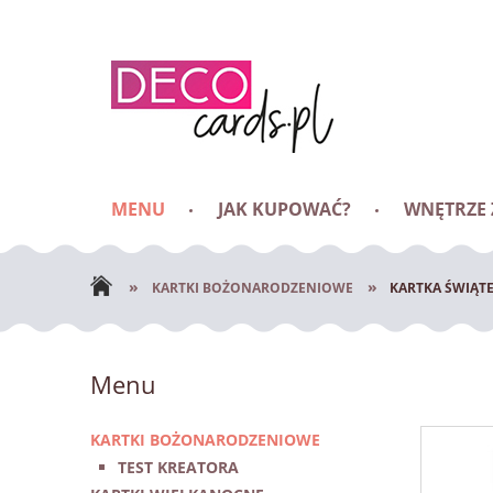
MENU
JAK KUPOWAĆ?
WNĘTRZE
BLOG
»
»
KARTKI BOŻONARODZENIOWE
KARTKA ŚWIĄT
Menu
KARTKI BOŻONARODZENIOWE
TEST KREATORA