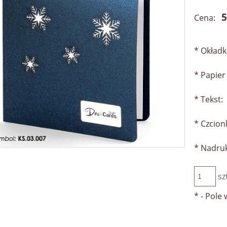
5
Cena:
*
Okładk
*
Papier 
*
Tekst:
*
Czcion
*
Nadru
sz
*
- Pole