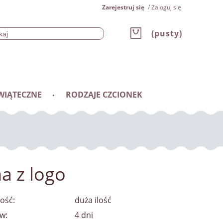
Zarejestruj się
Zaloguj się
(pusty)
WIĄTECZNE
RODZAJE CZCIONEK
a z logo
ość:
duża ilość
w:
4 dni