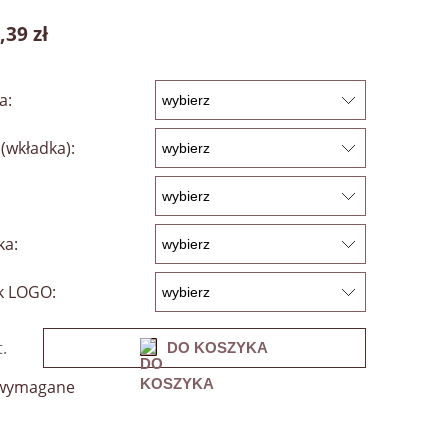
,39 zł
a:
(wkładka):
ka:
k LOGO:
t.
DO KOSZYKA
 wymagane