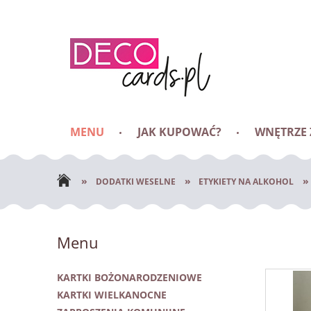
MENU
JAK KUPOWAĆ?
WNĘTRZE
BLOG
»
»
»
DODATKI WESELNE
ETYKIETY NA ALKOHOL
Menu
KARTKI BOŻONARODZENIOWE
KARTKI WIELKANOCNE