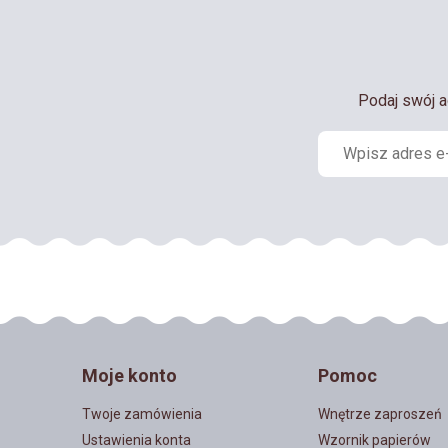
Podaj swój a
Moje konto
Pomoc
Twoje zamówienia
Wnętrze zaproszeń
Ustawienia konta
Wzornik papierów