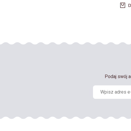
D
Podaj swój a