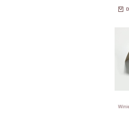
D
Wini