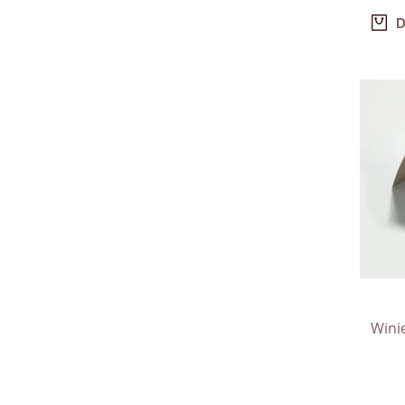
D
Wini