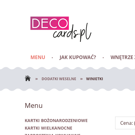
MENU
JAK KUPOWAĆ?
WNĘTRZE
BLOG
»
»
DODATKI WESELNE
WINIETKI
Menu
KARTKI BOŻONARODZENIOWE
Cena: 
KARTKI WIELKANOCNE