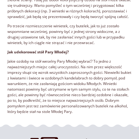
się trudniejszy. Warto pomyśleć o tym wcześniej i przygotować kilka
próbnych dekoracji (np. 3 winietki w różnych kolorach), porozstawiać i
sprawdzić, jak będą się prezentowały i czy będą tworzyć spójną całość.
Po trzecie rozmieszczenie winietek, czy butelek, jak to już zostało
wspomniane wcześniej, powinny być z jednej strony widoczne, a z
drugiej ustawione tak, by nie zasłaniać innych gości lub w przypadku
winietek, by ich ciągle nie strącać i nie przewracać.
Jak udekorować stół Pary Młodej?
Jakie ozdoby na stół weselny Pary Młodej wybrać? To jedno z
najważniejszych miejsc całej uroczystości. Na nim przez większość
imprezy skupi się wzrok wszystkich zaproszonych gości. Niewielki bukiet
z kwiatami i świece w ozdobnych kandelabrach to dobry pomysł, pod
warunkiem, że nie zasłaniają gościom widoku Młodych. Winietki
natomiast powinny być utrzymane w tym samym stylu, co te na stołach
gości, ale powinny być równocześnie nieco bardziej ozdobne i okazałe,
po to, by podkreślić, że to miejsce najważniejszych osób. Dobrym
pomysłem jest też zamówienie personalizowanych butelek na alkohol,
który będzie stał na stole Młodej Pary.