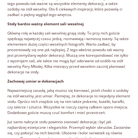
tego powodu tak ważne są wszystkie elementy dekoracji, a także
ozdoby na stół weselny. Oto 6 ciekawych inspiracji, które pozwolą ci
zadbać o piękny wygląd tego wnętrza.
Stoły bardzo ważny element sali weselnej
Główną rolę w każdej sali weselnej grają stoły. To przy nich goście
spędzają najwięcej czasu: jedzą, rozmawiają i wznoszą toasty. Są także
elementem dużej części weselnych fotografii. Warto zadbać, by
prezentowały się one jak najlepiej. Z tego właśnie powodu tak ważny
jest przemyślany wybór dekoracji. Muszą one korespondować nie tylko
z wystrojem sali, ale także nie mogą być oderwane od ozdób na stół
weselny Pary Młodej. Kilka miesięcy przed weselem zacznij planować
dekoracje na stoły.
Zachowaj umiar w dekoracjach
Najważniejszą zasadą, jaką musisz się kierować, jeżeli chodzi o ozdoby
na stół weselny, jest umiar. Pamiętaj, że dekoracje to niejedyny element
stołu. Oprócz nich znajdzie się na nim także jedzenie, butelki, karafki,
czy talerze i sztućce. Wszystkie te rzeczy zajmą całkiem sporo miejsca.
Dodatkowo goście muszą czuć komfort i mieć przestrzeń.
Już samo nakrycie stołu powinno stanowić dekorację i być jak
najbardziej estetyczne i eleganckie. Przemyśl wybór obrusów. Zastanów
się, czy położyć na nich bieżnik. Ułożenie i kolor serwetek są równie