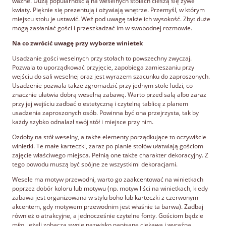
ważne. Dużą popularnością na weselnych stołach cieszą się żywe
kwiaty. Pięknie się prezentują i ożywiają wnętrze. Przemyśl, w którym
miejscu stołu je ustawić. Weź pod uwagę także ich wysokość. Zbyt duże
mogą zasłaniać gości i przeszkadzać im w swobodnej rozmowie.
Na co zwrócić uwagę przy wyborze winietek
Usadzanie gości weselnych przy stołach to powszechny zwyczaj.
Pozwala to uporządkować przyjęcie, zapobiega zamieszaniu przy
wejściu do sali weselnej oraz jest wyrazem szacunku do zaproszonych.
Usadzenie pozwala także zgromadzić przy jednym stole ludzi, co
znacznie ułatwia dobrą weselną zabawę. Warto przed salą albo zaraz
przy jej wejściu zadbać o estetyczną i czytelną tablicę z planem
usadzenia zaproszonych osób. Powinna być ona przejrzysta, tak by
każdy szybko odnalazł swój stół i miejsce przy nim.
Ozdoby na stół weselny, a także elementy porządkujące to oczywiście
winietki. Te małe karteczki, zaraz po planie stołów ułatwiają gościom
zajęcie właściwego miejsca. Pełnią one także charakter dekoracyjny. Z
tego powodu muszą być spójne ze wszystkimi dekoracjami.
Wesele ma motyw przewodni, warto go zaakcentować na winietkach
poprzez dobór koloru lub motywu (np. motyw liści na winietkach, kiedy
zabawa jest organizowana w stylu boho lub karteczki z czerwonym
akcentem, gdy motywem przewodnim jest właśnie ta barwa). Zadbaj
również o atrakcyjne, a jednocześnie czytelne fonty. Gościom będzie
miło, jeżeli zobaczą swoje nazwisko napisane ciekawą i wyraźną