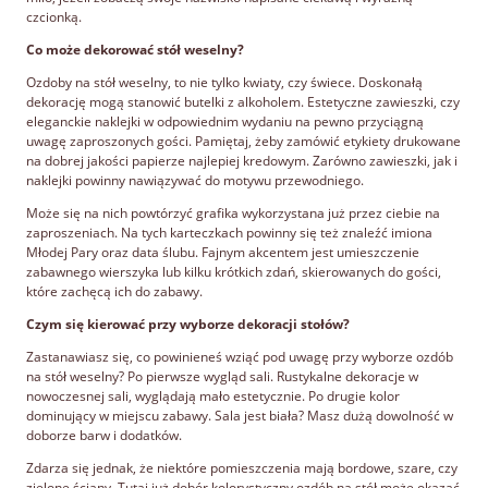
czcionką.
Co może dekorować stół weselny?
Ozdoby na stół weselny, to nie tylko kwiaty, czy świece. Doskonałą
dekorację mogą stanowić butelki z alkoholem. Estetyczne zawieszki, czy
eleganckie naklejki w odpowiednim wydaniu na pewno przyciągną
uwagę zaproszonych gości. Pamiętaj, żeby zamówić etykiety drukowane
na dobrej jakości papierze najlepiej kredowym. Zarówno zawieszki, jak i
naklejki powinny nawiązywać do motywu przewodniego.
Może się na nich powtórzyć grafika wykorzystana już przez ciebie na
zaproszeniach. Na tych karteczkach powinny się też znaleźć imiona
Młodej Pary oraz data ślubu. Fajnym akcentem jest umieszczenie
zabawnego wierszyka lub kilku krótkich zdań, skierowanych do gości,
które zachęcą ich do zabawy.
Czym się kierować przy wyborze dekoracji stołów?
Zastanawiasz się, co powinieneś wziąć pod uwagę przy wyborze ozdób
na stół weselny? Po pierwsze wygląd sali. Rustykalne dekoracje w
nowoczesnej sali, wyglądają mało estetycznie. Po drugie kolor
dominujący w miejscu zabawy. Sala jest biała? Masz dużą dowolność w
doborze barw i dodatków.
Zdarza się jednak, że niektóre pomieszczenia mają bordowe, szare, czy
zielone ściany. Tutaj już dobór kolorystyczny ozdób na stół może okazać