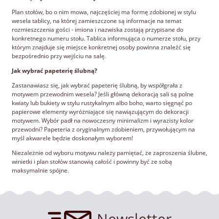
Plan stołów, bo o nim mowa, najczęściej ma formę zdobionej w stylu
wesela tablicy, na której zamieszczone są informacje na temat
rozmieszczenia gości - imiona i nazwiska zostają przypisane do
konkretnego numeru stołu. Tablica informująca o numerze stołu, przy
którym znajduje się miejsce konkretnej osoby powinna znaleźć się
bezpośrednio przy wejściu na salę.
Jak wybrać papeterię ślubną?
Zastanawiasz się, jak wybrać papeterię ślubną, by współgrała z
motywem przewodnim wesela? Jeśli główną dekoracją sali są polne
kwiaty lub bukiety w stylu rustykalnym albo boho, warto sięgnąć po
papierowe elementy wyróżniające się nawiązującym do dekoracji
motywem. Wybór padł na nowoczesny minimalizm i wyrazisty kolor
przewodni? Papeteria z oryginalnym zdobieniem, przywołującym na
myśl akwarele będzie doskonałym wyborem!
Niezależnie od wyboru motywu należy pamiętać, że zaproszenia ślubne,
winietki i plan stołów stanowią całość i powinny być ze sobą
maksymalnie spójne.
Newsletter