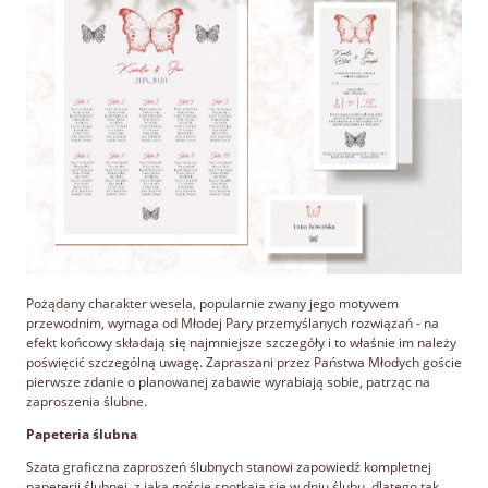
Pożądany charakter wesela, popularnie zwany jego motywem
przewodnim, wymaga od Młodej Pary przemyślanych rozwiązań - na
efekt końcowy składają się najmniejsze szczegóły i to właśnie im należy
poświęcić szczególną uwagę. Zapraszani przez Państwa Młodych goście
pierwsze zdanie o planowanej zabawie wyrabiają sobie, patrząc na
zaproszenia ślubne.
Papeteria ślubna
Szata graficzna zaproszeń ślubnych stanowi zapowiedź kompletnej
papeterii ślubnej, z jaką goście spotkają się w dniu ślubu, dlatego tak