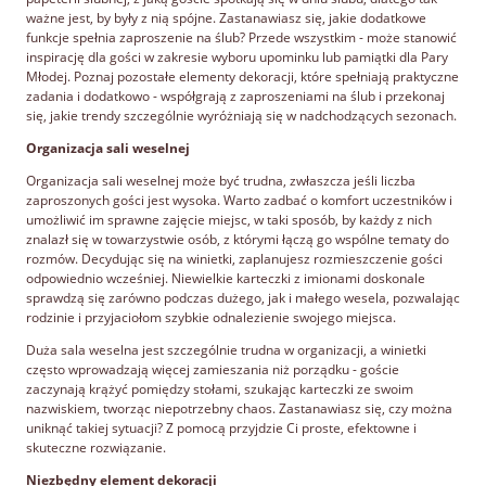
ważne jest, by były z nią spójne. Zastanawiasz się, jakie dodatkowe
funkcje spełnia zaproszenie na ślub? Przede wszystkim - może stanowić
inspirację dla gości w zakresie wyboru upominku lub pamiątki dla Pary
Młodej. Poznaj pozostałe elementy dekoracji, które spełniają praktyczne
zadania i dodatkowo - współgrają z zaproszeniami na ślub i przekonaj
się, jakie trendy szczególnie wyróżniają się w nadchodzących sezonach.
Organizacja sali weselnej
Organizacja sali weselnej może być trudna, zwłaszcza jeśli liczba
zaproszonych gości jest wysoka. Warto zadbać o komfort uczestników i
umożliwić im sprawne zajęcie miejsc, w taki sposób, by każdy z nich
znalazł się w towarzystwie osób, z którymi łączą go wspólne tematy do
rozmów. Decydując się na winietki, zaplanujesz rozmieszczenie gości
odpowiednio wcześniej. Niewielkie karteczki z imionami doskonale
sprawdzą się zarówno podczas dużego, jak i małego wesela, pozwalając
rodzinie i przyjaciołom szybkie odnalezienie swojego miejsca.
Duża sala weselna jest szczególnie trudna w organizacji, a winietki
często wprowadzają więcej zamieszania niż porządku - goście
zaczynają krążyć pomiędzy stołami, szukając karteczki ze swoim
nazwiskiem, tworząc niepotrzebny chaos. Zastanawiasz się, czy można
uniknąć takiej sytuacji? Z pomocą przyjdzie Ci proste, efektowne i
skuteczne rozwiązanie.
Niezbędny element dekoracji